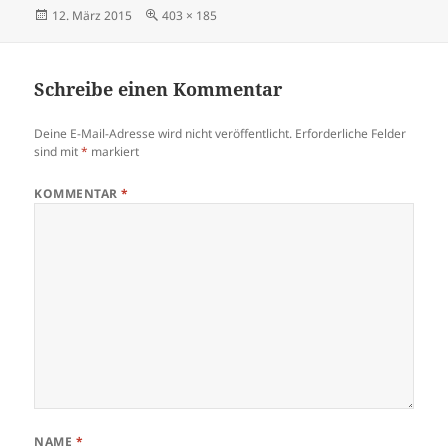
Veröffentlicht
Volle
12. März 2015
403 × 185
am
Größe
Schreibe einen Kommentar
Deine E-Mail-Adresse wird nicht veröffentlicht.
Erforderliche Felder
sind mit
*
markiert
KOMMENTAR
*
NAME
*