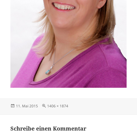
Veröffentlicht
Volle
11. Mai 2015
1406 × 1874
am
Größe
Schreibe einen Kommentar